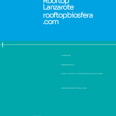
Rooftop
Lanzarote
rooftopbiosfera
.com
+34 928515320
info@biosferaplaza.es
Avenida, C. Juan Carlos I, nº 15, 35510 Puerto del Carmen, Las Palmas
HORARIO DEL CENTRO: 10:00H A 21:00H