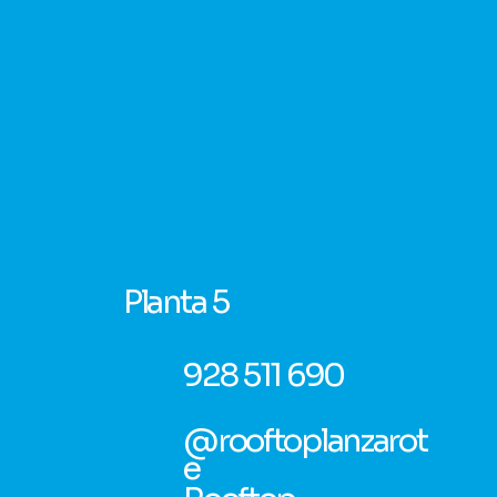
Planta 5
928 511 690
@rooftoplanzarot
e