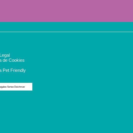
Legal
ca de Cookies
D
a Pet Friendly
egales Sorteo Deichman