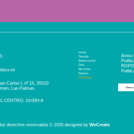
Home
Aviso 
0
Tiendas
Políti
Restauración
RGP
Ocio
plaza.es
Servicios
Polític
Espacio
Directorio
an Carlos I, nº 15, 35510
rmen, Las Palmas
Bases L
 CENTRO: 10:00H A
los derechos reservados © 2026 designed by
WeCreate