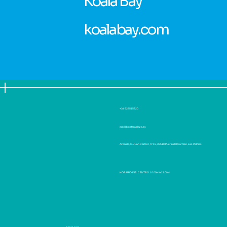
Koala Bay
koalabay.com
+34 928515320
info@biosferaplaza.es
Avenida, C. Juan Carlos I, nº 15, 35510 Puerto del Carmen, Las Palmas
HORARIO DEL CENTRO: 10:00H A 21:00H