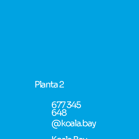
Planta 2
677 345
648
@koala.bay