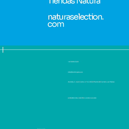
Tiendas Natura
naturaselection.
com
+34 928515320
info@biosferaplaza.es
Avenida, C. Juan Carlos I, nº 15, 35510 Puerto del Carmen, Las Palmas
HORARIO DEL CENTRO: 10:00H A 21:00H