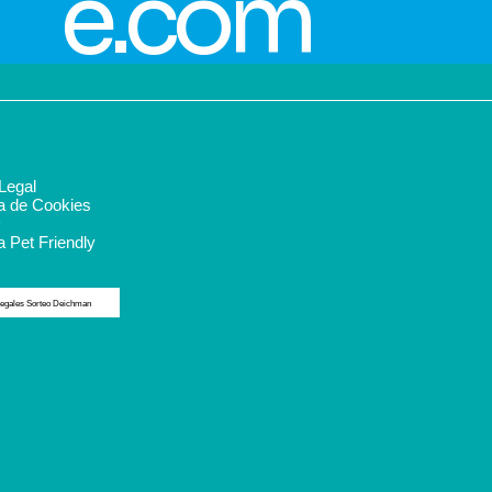
e.com
Legal
ca de Cookies
D
a Pet Friendly
egales Sorteo Deichman