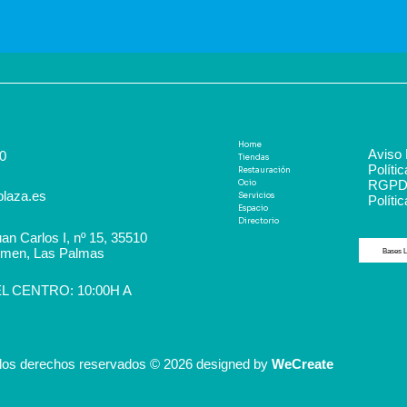
Home
Aviso 
0
Tiendas
Políti
Restauración
RGP
Ocio
plaza.es
Servicios
Polític
Espacio
Directorio
an Carlos I, nº 15, 35510
rmen, Las Palmas
Bases L
 CENTRO: 10:00H A
los derechos reservados © 2026 designed by
WeCreate